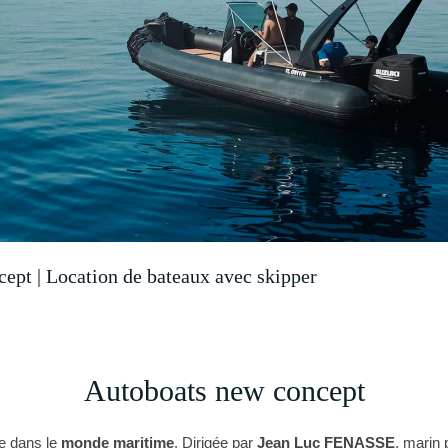
pt | Location de bateaux avec skipper
Autoboats new concept
e dans le
monde maritime
. Dirigée par
Jean Luc FENASSE
, marin 