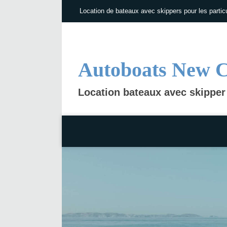
Location de bateaux avec skippers pour les particu
Autoboats New 
Location bateaux avec skipper